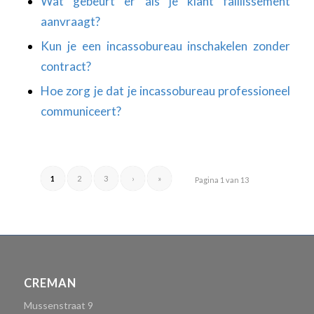
Wat gebeurt er als je klant faillissement
aanvraagt?
Kun je een incassobureau inschakelen zonder
contract?
Hoe zorg je dat je incassobureau professioneel
communiceert?
1
2
3
›
»
Pagina 1 van 13
CREMAN
Mussenstraat 9