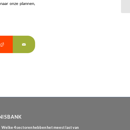
naar onze plannen,
NISBANK
Welke 4 sectoren hebben het meest last van