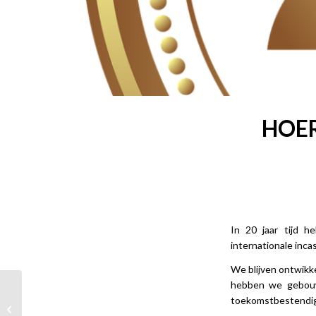
HOER
In 20 jaar tijd 
internationale inca
We blijven ontwikk
hebben we gebouw
toekomstbestendig
Vernieuwde Website