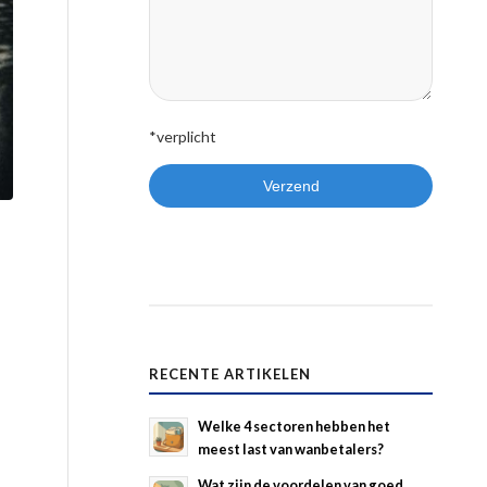
*verplicht
RECENTE ARTIKELEN
Welke 4 sectoren hebben het
meest last van wanbetalers?
Wat zijn de voordelen van goed