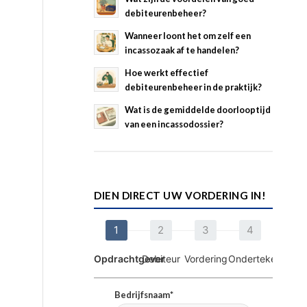
debiteurenbeheer?
Wanneer loont het om zelf een
incassozaak af te handelen?
Hoe werkt effectief
debiteurenbeheer in de praktijk?
Wat is de gemiddelde doorlooptijd
van een incassodossier?
DIEN DIRECT UW VORDERING IN!
1
2
3
4
Opdrachtgever
Debiteur
Vordering
Ondertekening
Bedrijfsnaam*