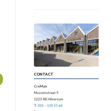
CONTACT
CreMan
Mussenstraat 9
1223 RB Hilversum
T.
035 – 539 55 66