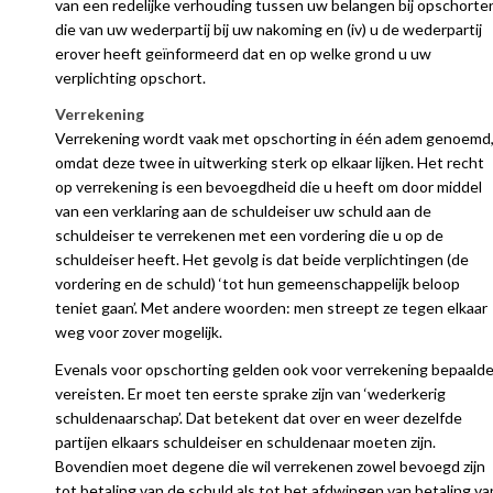
van een redelijke verhouding tussen uw belangen bij opschorte
die van uw wederpartij bij uw nakoming en (iv) u de wederpartij
erover heeft geïnformeerd dat en op welke grond u uw
verplichting opschort.
Verrekening
Verrekening wordt vaak met opschorting in één adem genoemd
omdat deze twee in uitwerking sterk op elkaar lijken. Het recht
op verrekening is een bevoegdheid die u heeft om door middel
van een verklaring aan de schuldeiser uw schuld aan de
schuldeiser te verrekenen met een vordering die u op de
schuldeiser heeft. Het gevolg is dat beide verplichtingen (de
vordering en de schuld) ‘tot hun gemeenschappelijk beloop
teniet gaan’. Met andere woorden: men streept ze tegen elkaar
weg voor zover mogelijk.
Evenals voor opschorting gelden ook voor verrekening bepaald
vereisten. Er moet ten eerste sprake zijn van ‘wederkerig
schuldenaarschap’. Dat betekent dat over en weer dezelfde
partijen elkaars schuldeiser en schuldenaar moeten zijn.
Bovendien moet degene die wil verrekenen zowel bevoegd zijn
tot betaling van de schuld als tot het afdwingen van betaling va