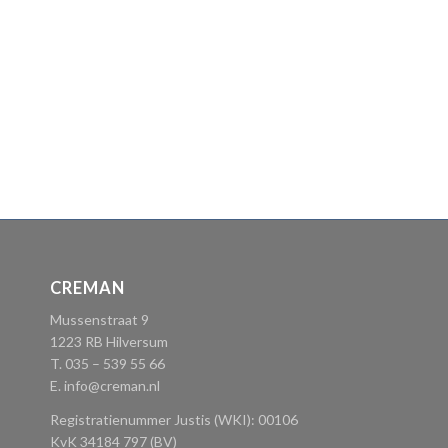
CREMAN
Mussenstraat 9
1223 RB Hilversum
T. 035 – 539 55 66
E.
info@creman.nl
Registratienummer Justis (WKI): 00106
KvK 34184 797 (BV)