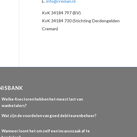
E.
info@creman.nl
KvK 34184 797 (BV)
KvK 34184 730 (Stichting Derdengelden
Creman)
NISBANK
Welke 4 sectoren hebben het meest last van
wanbetalers?
Wat zijn de voordelen van goed debiteurenbeheer?
Wanneer loont het om zelf een incassozaak af te