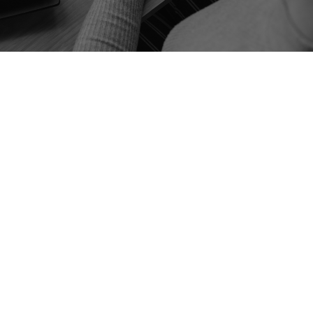
La società CreMan è stata costituita fine 2002 da Marcel
Blanken. Prima di allora Blanken aveva lavorato come
direttore finanziario e come controller per grandi imprese
internazionali.
La sua esperienza nel campo della qualità e del servizio nel
segmento del credit management hanno contribuito alla
formula di CreMan. Il principio alla base del nostro servizio è
quello di poter soddisfare il committente in breve tempo con
un piccolo team di collaboratori motivati. Cerchiamo di
raggiungere questo risultato per mezzo di buona
comunizione con i committenti, stando sempre ai patti,
usando una struttura di remunerazione chiara e semplice e
soprattutto soddisfando le esigenze dei nostri clienti. Inoltre
vediamo come nostra sfida risolvere problemi complessi sui