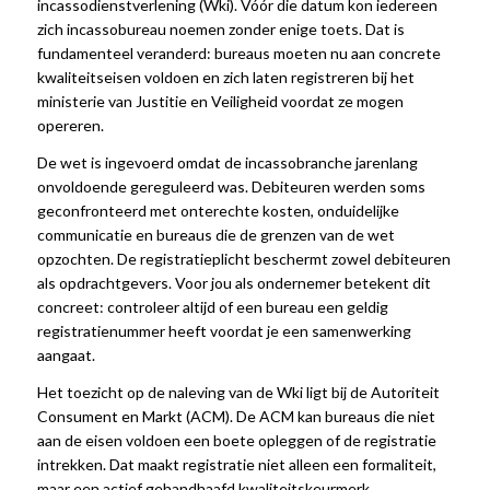
incassodienstverlening (Wki). Vóór die datum kon iedereen
zich incassobureau noemen zonder enige toets. Dat is
fundamenteel veranderd: bureaus moeten nu aan concrete
kwaliteitseisen voldoen en zich laten registreren bij het
ministerie van Justitie en Veiligheid voordat ze mogen
opereren.
De wet is ingevoerd omdat de incassobranche jarenlang
onvoldoende gereguleerd was. Debiteuren werden soms
geconfronteerd met onterechte kosten, onduidelijke
communicatie en bureaus die de grenzen van de wet
opzochten. De registratieplicht beschermt zowel debiteuren
als opdrachtgevers. Voor jou als ondernemer betekent dit
concreet: controleer altijd of een bureau een geldig
registratienummer heeft voordat je een samenwerking
aangaat.
Het toezicht op de naleving van de Wki ligt bij de Autoriteit
Consument en Markt (ACM). De ACM kan bureaus die niet
aan de eisen voldoen een boete opleggen of de registratie
intrekken. Dat maakt registratie niet alleen een formaliteit,
maar een actief gehandhaafd kwaliteitskeurmerk.