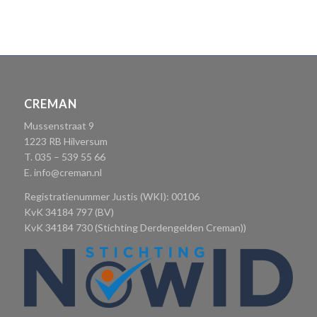
CREMAN
Mussenstraat 9
1223 RB Hilversum
T. 035 – 539 55 66
E.
info@creman.nl
Registratienummer Justis (WKI): 00106
KvK 34184 797 (BV)
KvK 34184 730 (Stichting Derdengelden Creman))