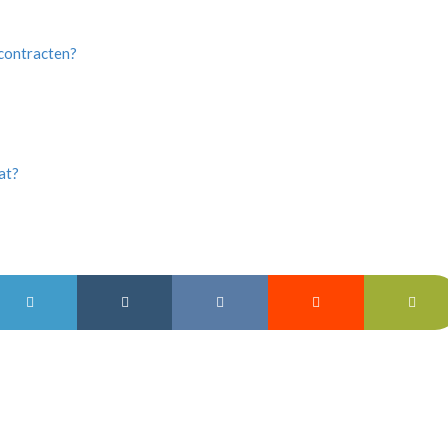
 contracten?
at?