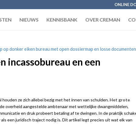
ONLINE DO
STEN
NIEUWS
KENNISBANK
OVER CREMAN
CO
een incassobureau en een
l houden ze zich allebei bezig met het innen van schulden.
Het grote
 de overheid aangestelde ambtenaar met wettelijke dwangmiddelen,
municatie en druk probeert betaling af te dwingen. In de praktijk schak
s een juridisch traject nodig is. Dit artikel legt precies uit wat elk van