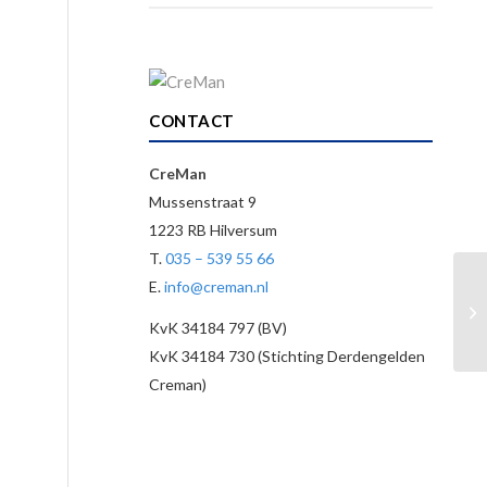
CONTACT
CreMan
Mussenstraat 9
1223 RB Hilversum
T.
035 – 539 55 66
E.
info@creman.nl
KvK 34184 797 (BV)
KvK 34184 730 (Stichting Derdengelden
Creman)