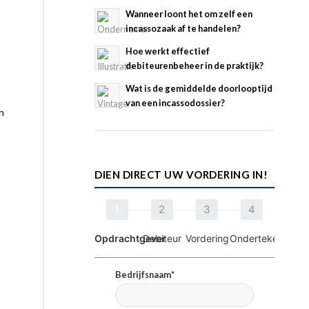
Wanneer loont het om zelf een
incassozaak af te handelen?
Hoe werkt effectief
debiteurenbeheer in de praktijk?
Wat is de gemiddelde doorlooptijd
van een incassodossier?
n
DIEN DIRECT UW VORDERING IN!
1
2
3
4
Opdrachtgever
Debiteur
Vordering
Ondertekening
Bedrijfsnaam*