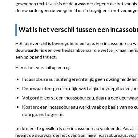
gewonnen rechtszaak is de deurwaarder degene die het vonnis da
deurwaarder geen bevoegdheid om in te grijpen in het vermogen
Wat is het verschil tussen een incass
Het kernverschil is
bevoegdheid en fase
. Een incassobureau w
deurwaarder is een overheidsambtenaar die wettelijk mag ingrijpe
een oplopend traject.
Hier is het verschil op een rij:
Incassobureau:
buitengerechtelijk, geen dwangmiddelen,
Deurwaarder:
gerechtelijk, wettelijke bevoegdheden, bes
Volgorde:
eerst een incassobureau, daarna een deurwaard
Kosten:
een incassobureau werkt vaak op basis van no cu
doorgaans hoger uit
In de meeste gevallen is een incassobureau voldoende. Pas als 
neemt de deurwaarder het over. Sommige incassobureaus, waarond