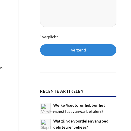
*verplicht
en
RECENTE ARTIKELEN
Welke 4 sectoren hebben het
meest last van wanbetalers?
Wat zijn de voordelen van goed
debiteurenbeheer?