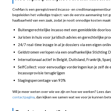
CreMan is een geregistreerd incasso- en creditmanagementbure
begeleiden het volledige traject: van de eerste aanmaning tot ger
haalbaarheid van een zaak, zodat je nooit onnodige kosten maak
Buitengerechtelijke incasso met een gemiddelde doorloo
Juristen in huis voor juridisch advies en gerechtelijke pr
24/7 real-time inzage in al je dossiers via een eigen onlin
Geldstromen verlopen via een onafhankelijke Stichting De
Internationaal actief in België, Duitsland, Frankrijk, Spa
SelfCollect: voor eenvoudige vorderingen kun je zelf de 
incassoprovisie terugkrijgen
Slagingspercentage van 93%
Wil je meer weten over wie we zijn en hoe we werken? Lees da
contactpagina
, dan kijken we samen wat we voor je kunnen bet