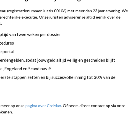
au (registratienummer Justis 00106) met meer dan 23 jaar ervaring. We
echtelijke executie. Onze juristen adviseren je altijd eerlijk over de
t.
ptijd van twee weken per dossier
ocedures
e portal
rdengelden, zodat jouw geld altijd veilig en gescheiden blijft
nje, Engeland en Scandinavië
eerste stappen zetten en bij succesvolle inning tot 30% van de
n meer op onze
pagina over CreMan
. Of neem direct contact op via onze
ekenen.