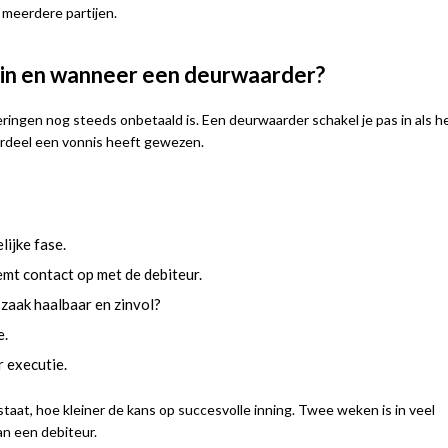
 meerdere partijen.
 in en wanneer een deurwaarder?
ringen nog steeds onbetaald is. Een deurwaarder schakel je pas in als h
oordeel een vonnis heeft gewezen.
lijke fase.
mt contact op met de debiteur.
tszaak haalbaar en zinvol?
e.
 executie.
aat, hoe kleiner de kans op succesvolle inning. Twee weken is in veel
an een debiteur.