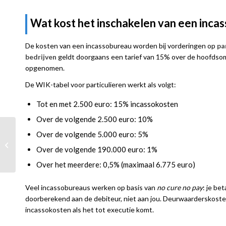
Wat kost het inschakelen van een inca
De kosten van een incassobureau worden bij vorderingen op
pa
bedrijven
geldt doorgaans een tarief van 15% over de hoofdsom,
opgenomen.
De WIK-tabel voor particulieren werkt als volgt:
Tot en met 2.500 euro: 15% incassokosten
Over de volgende 2.500 euro: 10%
Wat gebeurt er als je
Over de volgende 5.000 euro: 5%
klant beweert dat hij de
Over de volgende 190.000 euro: 1%
factuur nooit heeft
besteld?
Over het meerdere: 0,5% (maximaal 6.775 euro)
Veel incassobureaus werken op basis van
no cure no pay
: je be
doorberekend aan de debiteur, niet aan jou. Deurwaarderskoste
incassokosten als het tot executie komt.