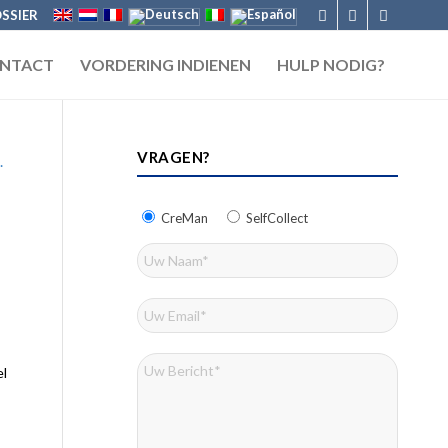
SSIER
NTACT
VORDERING INDIENEN
HULP NODIG?
VRAGEN?
CreMan
SelfCollect
el