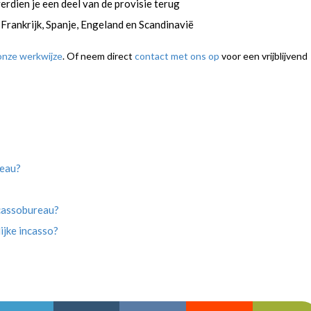
verdien je een deel van de provisie terug
d, Frankrijk, Spanje, Engeland en Scandinavië
onze werkwijze
. Of neem direct
contact met ons op
voor een vrijblijvend
reau?
ncassobureau?
ijke incasso?