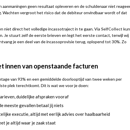
en aanmaningen geen resultaat opleveren en de schuldenaar niet reageer
g. Wachten vergroot het risico dat de debiteur onvindbaar wordt of dat
niet direct het volledige incassotraject in te gaan. Via
SelfCollect
kun
 Je stuurt zelf de eerste brieven en legt het eerste contact, terwijl wij
tvang je een deel van de incassoprovisie terug, oplopend tot 30%. Zo
et innen van openstaande facturen
entage van 93% en een gemiddelde doorlooptijd van twee weken per
iste plek terechtkomt. Dit is wat we voor je doen:
arieven, duidelijke afspraken vooraf
 de meeste gevallen betaal jij niets
lijke executie, altijd met eerlijk advies over haalbaarheid
et je altijd waar je zaak staat