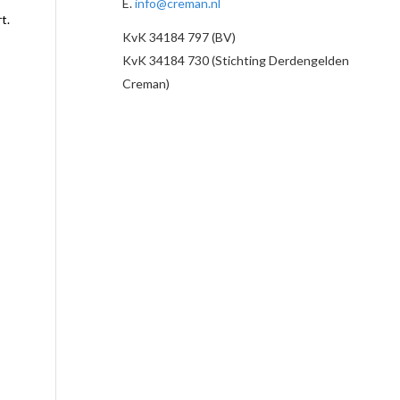
E.
info@creman.nl
t.
KvK 34184 797 (BV)
KvK 34184 730 (Stichting Derdengelden
Creman)