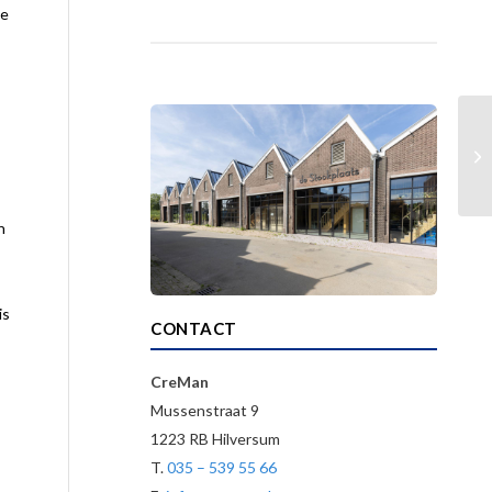
je
n
is
CONTACT
CreMan
Mussenstraat 9
1223 RB Hilversum
T.
035 – 539 55 66