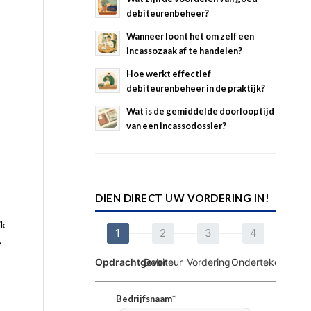
debiteurenbeheer?
Wanneer loont het om zelf een
incassozaak af te handelen?
Hoe werkt effectief
debiteurenbeheer in de praktijk?
Wat is de gemiddelde doorlooptijd
van een incassodossier?
DIEN DIRECT UW VORDERING IN!
jk
1
2
3
4
,
Opdrachtgever
Debiteur
Vordering
Ondertekening
Bedrijfsnaam*