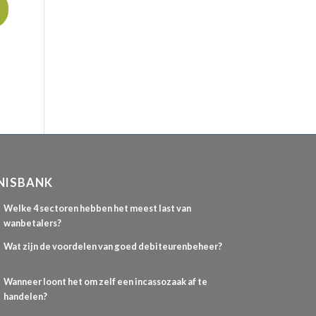
NISBANK
Welke 4 sectoren hebben het meest last van
wanbetalers?
Wat zijn de voordelen van goed debiteurenbeheer?
Wanneer loont het om zelf een incassozaak af te
handelen?