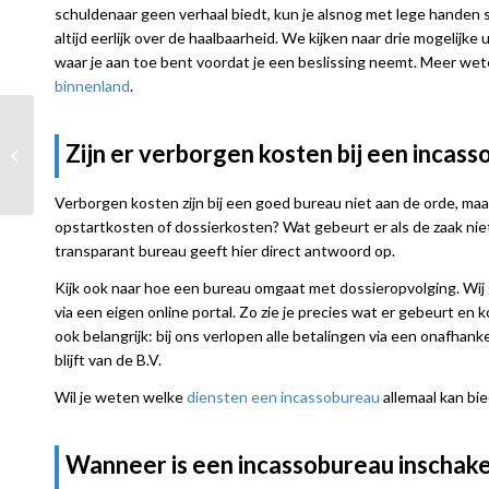
schuldenaar geen verhaal biedt, kun je alsnog met lege handen st
altijd eerlijk over de haalbaarheid. We kijken naar drie mogelijke
waar je aan toe bent voordat je een beslissing neemt. Meer wete
binnenland
.
Wanneer moet je een
deurwaarder
Zijn er verborgen kosten bij een incas
inschakelen in plaats
van een
Verborgen kosten zijn bij een goed bureau niet aan de orde, maar 
incassobureau...
opstartkosten of dossierkosten? Wat gebeurt er als de zaak nie
transparant bureau geeft hier direct antwoord op.
Kijk ook naar hoe een bureau omgaat met dossieropvolging. Wij 
via een eigen online portal. Zo zie je precies wat er gebeurt en
ook belangrijk: bij ons verlopen alle betalingen via een onafhank
blijft van de B.V.
Wil je weten welke
diensten een incassobureau
allemaal kan bie
Wanneer is een incassobureau inschak