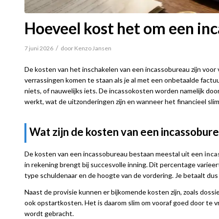
Hoeveel kost het om een inc
/
7 juni 2026
door
Kenzo Jansen
De kosten van het inschakelen van een incassobureau zijn voor 
verrassingen komen te staan als je al met een onbetaalde factuur
niets, of nauwelijks iets. De incassokosten worden namelijk do
werkt, wat de uitzonderingen zijn en wanneer het financieel slim
Wat zijn de kosten van een incassobur
De kosten van een incassobureau bestaan meestal uit een
inca
in rekening brengt bij succesvolle inning. Dit percentage vari
type schuldenaar en de hoogte van de vordering. Je betaalt dus 
Naast de provisie kunnen er bijkomende kosten zijn, zoals doss
ook opstartkosten. Het is daarom slim om vooraf goed door te vra
wordt gebracht.