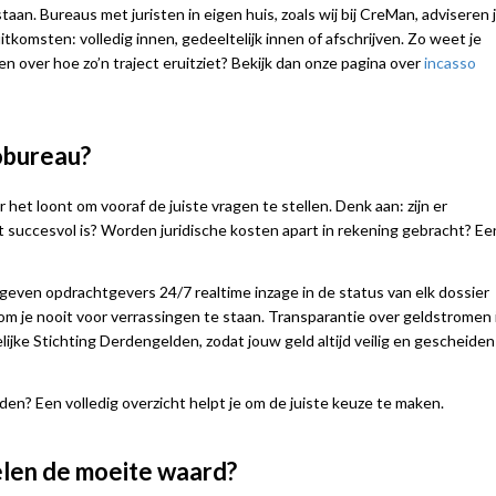
aan. Bureaus met juristen in eigen huis, zoals wij bij CreMan, adviseren 
 uitkomsten: volledig innen, gedeeltelijk innen of afschrijven. Zo weet je
n over hoe zo’n traject eruitziet? Bekijk dan onze pagina over
incasso
sobureau?
het loont om vooraf de juiste vragen te stellen. Denk aan: zijn er
t succesvol is? Worden juridische kosten apart in rekening gebracht? Ee
geven opdrachtgevers 24/7 realtime inzage in de status van elk dossier
 kom je nooit voor verrassingen te staan. Transparantie over geldstromen 
elijke Stichting Derdengelden, zodat jouw geld altijd veilig en gescheiden
den? Een volledig overzicht helpt je om de juiste keuze te maken.
elen de moeite waard?