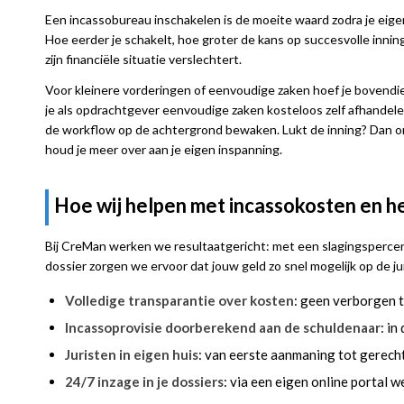
Een incassobureau inschakelen is de moeite waard zodra je eig
Hoe eerder je schakelt, hoe groter de kans op succesvolle innin
zijn financiële situatie verslechtert.
Voor kleinere vorderingen of eenvoudige zaken hoef je bovendien 
je als opdrachtgever eenvoudige zaken kosteloos zelf afhandelen.
de workflow op de achtergrond bewaken. Lukt de inning? Dan on
houd je meer over aan je eigen inspanning.
Hoe wij helpen met incassokosten en h
Bij CreMan werken we resultaatgericht: met een slagingsperc
dossier zorgen we ervoor dat jouw geld zo snel mogelijk op de ju
Volledige transparantie over kosten
: geen verborgen t
Incassoprovisie doorberekend aan de schuldenaar
: in
Juristen in eigen huis
: van eerste aanmaning tot gerechte
24/7 inzage in je dossiers
: via een eigen online portal we