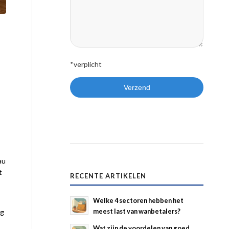
*verplicht
au
t
RECENTE ARTIKELEN
Welke 4 sectoren hebben het
meest last van wanbetalers?
ng
Wat zijn de voordelen van goed