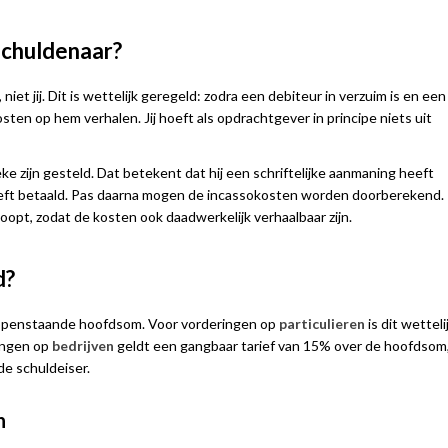
 schuldenaar?
et jij. Dit is wettelijk geregeld: zodra een debiteur in verzuim is en een
ten op hem verhalen. Jij hoeft als opdrachtgever in principe niets uit
ke zijn gesteld. Dat betekent dat hij een schriftelijke aanmaning heeft
heeft betaald. Pas daarna mogen de incassokosten worden doorberekend.
oopt, zodat de kosten ook daadwerkelijk verhaalbaar zijn.
d?
 openstaande hoofdsom. Voor vorderingen op
particulieren
is dit wetteli
ingen op
bedrijven
geldt een gangbaar tarief van 15% over de hoofdsom
de schuldeiser.
n