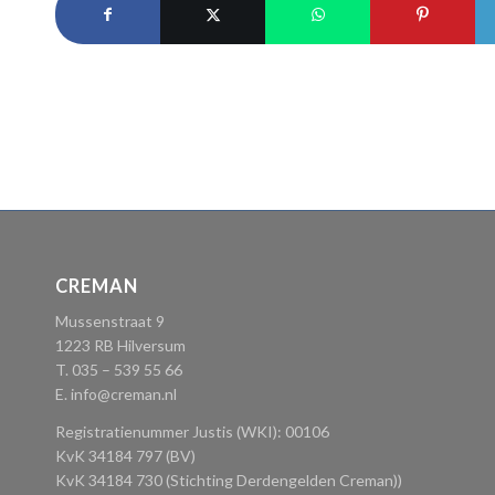
CREMAN
Mussenstraat 9
1223 RB Hilversum
T. 035 – 539 55 66
E.
info@creman.nl
Registratienummer Justis (WKI): 00106
KvK 34184 797 (BV)
KvK 34184 730 (Stichting Derdengelden Creman))